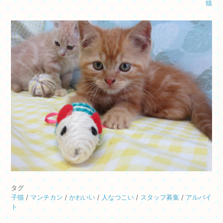
猫
タグ
子猫
/
マンチカン
/
かわいい
/
人なつこい
/
スタッフ募集
/
アルバイ
ト