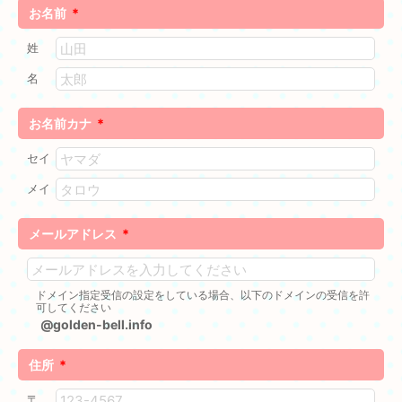
お名前
*
姓
名
お名前カナ
*
セイ
メイ
メールアドレス
*
ドメイン指定受信の設定をしている場合、以下のドメインの受信を許
可してください
@golden-bell.info
住所
*
〒