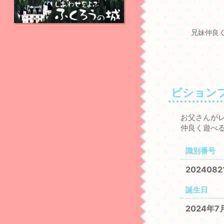
兄妹仲良
ビション
お父さんが
仲良く遊べ
識別番号
2024082
誕生日
2024年7