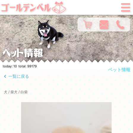
today:
10
total:
99179
ペット情報
一覧に戻る
犬 / 柴犬 / 白柴