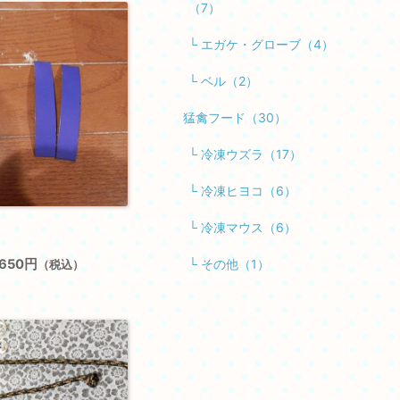
（7）
└ エガケ・グローブ（4）
└ ベル（2）
猛禽フード（30）
└ 冷凍ウズラ（17）
└ 冷凍ヒヨコ（6）
ト
└ 冷凍マウス（6）
,650円
└ その他（1）
（税込）