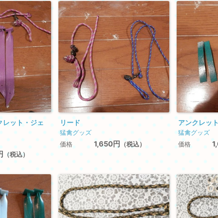
クレット・ジェ
リード
アンクレッ
猛禽グッズ
猛禽グッズ
1,650円
1
（税込）
価格
価格
円
（税込）