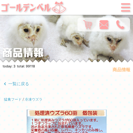
today:
3
total:
99118
商品情報
一覧に戻る
猛禽フード
/
冷凍ウズラ