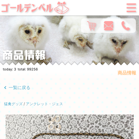
today:
3
total:
99256
商品情報
一覧に戻る
猛禽グッズ
/
アンクレット・ジェス